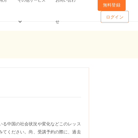
無料登録
ログイン
せ
いる中国の社会状況や変化などこのレッス
みてください
。尚、受講予約
の際に
、過去