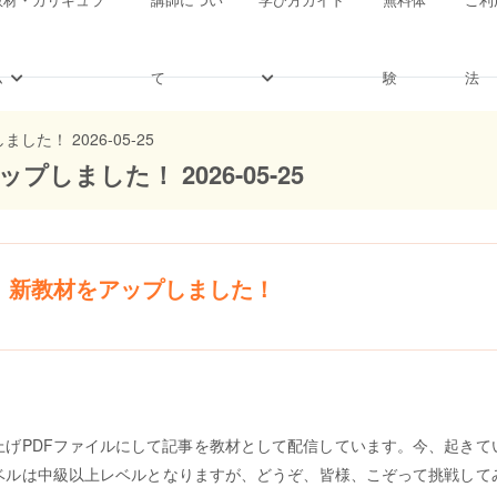
ム
て
験
法
た！ 2026-05-25
ました！ 2026-05-25
」新教材をアップしました！
上げ
PDF
ファイルにして記事を教材として配信しています
。今、起
きて
ベルは中級以上レベルとなりますが
、
どうぞ
、皆様、
こぞって挑戦して