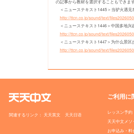
の記事から教材を選択することもできま
＜
ニューステキスト
1
445
＞
当驴火遇见
http://ttcn.co.jp/sound/text/files2026
＜
ニューステキスト
1
4
6
＞
4
中国多地兴
http://ttcn.co.jp/sound/text/files2026
＜
ニューステキスト
1
4
7
＞
4
为什么景区
http://ttcn.co.jp/sound/text/files2026
ご利用に
レッスン予約
関連するリンク：
天天英文
天天日语
天天中文メソ
お申込み・料