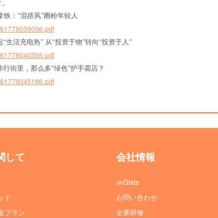
す
。
拿铁：
“混搭风”圈粉年轻人
05061778039056.pdf
起
“生活充电热” 从“投资于物”转向“投资于人”
05061778040356.pdf
步行街里，那么多
“绿色”护手霜店？
05061778045186.pdf
関して
会社情報
㈱Glats
ッド
お問い合わせ
金プラン
企業研修