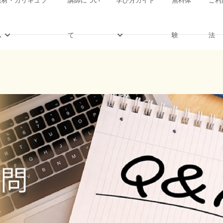
ム
て
験
法