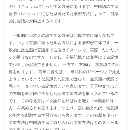
のカリキュラムに則った学習方法にあります。中国語の学習
段階（レベル）に応じた系統だてた学習方法によって、飛躍
的に会話力が向上するのです。
一般的に日本人の語学学習方法は記憶学習に偏りがちで
す。つまり左脳に頼った学習方法による学習が主体です。一
般的には左脳は言語系で右脳はイメージで、実際、だいたい
その通りなのですが、しかし、左脳記憶とは文字による記憶
で少量しか記憶できません。 一方で、右脳は、無意識での記
憶を司ります。 簡単に言えば、「単語帳の12ページまで覚え
よう」というような意識的な記憶ではなく、無意識の状態で
覚えてしまっている記憶のことを言います。天天中文ではこ
の右脳を最大限に生かした記憶学習方法を取り入れているの
です。この考え方はメタ認知と呼ばれる能力（≒非認知能
力）を高めるとも言えます。つまり、言い換えれば、無意識
の能力を刺激する学習方法とも言えます。この右脳を使った
学習方法は中国語学習に取り入れた学習方法はどのスクール
でも取り入れていませんでした。