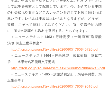
して記事を教材として配信しています
。今、起
きている中国
の社会状況や変化などこのレッスンを通じてお感じ頂ければ
幸いです
。
レベルは中級以上レベルとなりますが
、
どうぞ
、
皆様、
こぞって挑戦してみてください
。尚、受講予約
の際
に
、過去
の記事から教材を選択することもできます
。
＜
ニューステキスト
1
463
＞
寻味定安：一碗海南
“渔家酸
汤”如何走上世界餐桌？
http://ttcn.co.jp/sound/text/files202606051780645720.pdf
＜
ニューステキスト
1
464
＞
芒果凤梨、蓝莓葡萄、草莓芭
乐
……水果命名不能玩文字游戏
http://ttcn.co.jp/sound/text/files202606051780646715.pdf
＜
ニューステキスト
1
465
＞
次抛消费流行，为省事付费、为
卫生买单？
http://ttcn.co.jp/sound/text/files202606051780649016.pdf