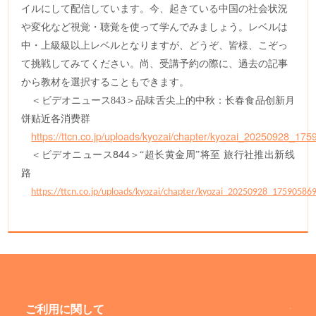
イルにして配信しています。今、起きている中国の社会状況
や変化など視覚・聴覚を使って学んでみましょう。レベルは
中・上級級以上レベルとなりますが、どうぞ、皆様、こぞっ
て挑戦してみてください。尚、受講予約の際に、過去の記事
から教材を選択することもできます。
＜ビデオニュース
84
3
＞品味舌尖上的中秋：长春食品创新月
饼贴近各消费群
https://ttcn.co.jp/uploads/kyozai/chapter/kyozai_20250928_17
＜ビデオニュース
844
＞
“超长黄金周”将至 旅行社推出新线
路
https://ttcn.co.jp/uploads/kyozai/chapter/kyozai_20250928_17590586
ご利用に関して