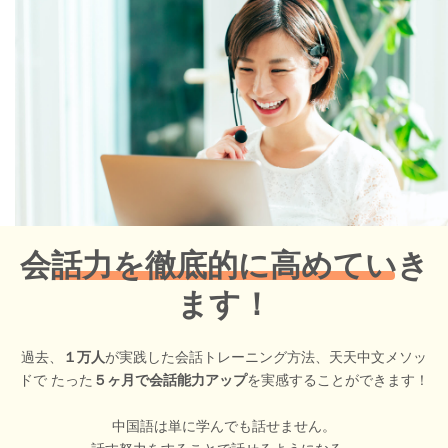
会話力を徹底的に高めていき
ます！
過去、
１万人
が実践した会話トレーニング方法、天天中文メソッ
ドで たった
５ヶ月で会話能力アップ
を実感することができます！
中国語は単に学んでも話せません。