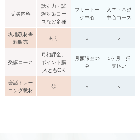
話す力・試
フリートー
入門・基礎
受講内容
験対策コー
ク中心
中心コース
スなど多種
現地教材書
あり
×
×
籍販売
月額課金、
月額課金の
3ケ月一括
受講コース
ポイント購
み
支払い
入ともOK
会話トレー
◎
×
×
ニング教材