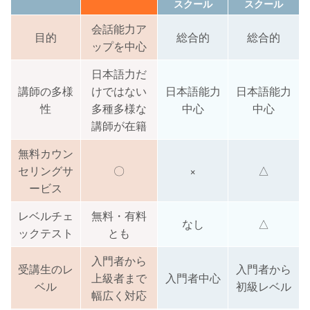
スクール
スクール
会話能力ア
目的
総合的
総合的
ップを中心
日本語力だ
講師の多様
けではない
日本語能力
日本語能力
性
多種多様な
中心
中心
講師が在籍
無料カウン
セリングサ
〇
×
△
ービス
レベルチェ
無料・有料
なし
△
ックテスト
とも
入門者から
受講生のレ
入門者から
上級者まで
入門者中心
ベル
初級レベル
幅広く対応