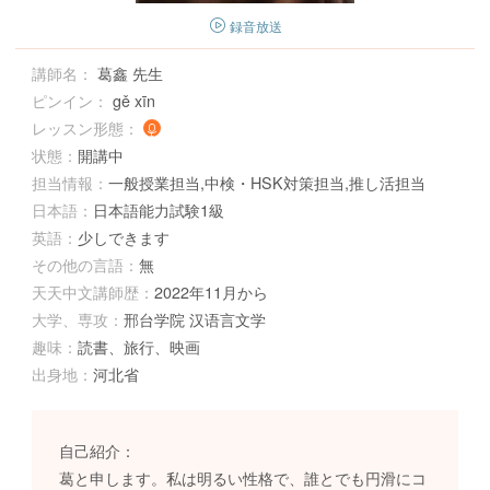
録音放送
講師名：
葛鑫 先生
ピンイン：
gě xīn
レッスン形態：
状態：
開講中
担当情報：
一般授業担当,中検・HSK対策担当,推し活担当
日本語：
日本語能力試験1級
英語：
少しできます
その他の言語：
無
天天中文講師歴：
2022年11月から
大学、専攻：
邢台学院 汉语言文学
趣味：
読書、旅行、映画
出身地：
河北省
自己紹介：
葛と申します。私は明るい性格で、誰とでも円滑にコ