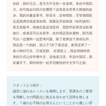
你好，我叫元元，是天天中文的一名老师。来自中国四
川。你可能会问四川在哪里？这里是全世界大熊猫的故
乡。我的兴趣是看书、听音乐，还有唱歌，尽管我唱歌
总是跑调但就是喜欢唱。我最近开始阅读《哈利波特》
英文原版书，很难但是必须坚持，我想学好英语去欧洲
旅行，或者还可以去留学。此外我还喜欢遛狗，因为我
可以一边遛狗一边思考问题。除了老师这个身份以外，
我还是一个妈妈，我儿子7岁了很活泼。家里还养了一
条小狗叫可乐，它很安静。 在课堂上，我会用独特简
单的方式让你学懂中文，说地道汉语。学说中国话，朋
友遍天下。期待和你一起开启愉快的中文学习之旅。
スタッフより紹介：
誠意に溢れるレッスンを展開します。受講生のご要望
を理解しその問題点に焦点を合わせて説明を致しま
す。７歳のお子様のお母さんということから優しい雰