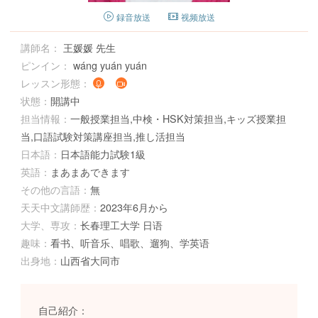
録音放送
视频放送
講師名：
王媛媛 先生
ピンイン：
wáng yuán yuán
レッスン形態：
状態：
開講中
担当情報：
一般授業担当,中検・HSK対策担当,キッズ授業担
当,口語試験対策講座担当,推し活担当
日本語：
日本語能力試験1級
英語：
まあまあできます
その他の言語：
無
天天中文講師歴：
2023年6月から
大学、専攻：
长春理工大学 日语
趣味：
看书、听音乐、唱歌、遛狗、学英语
出身地：
山西省大同市
自己紹介：