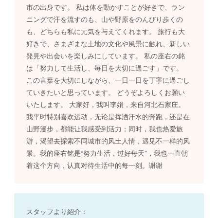
市の出身です。 私は体を動かすことが好きで、ラン
ニングで汗を流すのも、山や野原をのんびり歩くの
も、どちらも私に元気を与えてくれます。 旅行も大
好きで、さまざまな土地の文化や風景に触れ、新しい
発見や出会いを楽しみにしています。 私の座右の銘
は「努力して生活し、毎日を大切に過ごす」です。
この言葉を大切にしながら、一日一日を丁寧に過ごし
ていきたいと思っています。 どうぞよろしくお願い
いたします。 大家好，我叫李娟，来自河北石家庄。
我平时特别喜欢运动，无论是挥洒汗水的奔跑，还是在
山野漫步，都能让我感受到活力；同时，我也热爱旅
游，渴望去探索不同城市的风土人情，遇见不一样的风
景。我的座右铭是“努力生活，过好每天”，我也一直朝
着这个方向，认真对待生活中的每一刻。谢谢
スタッフより紹介：