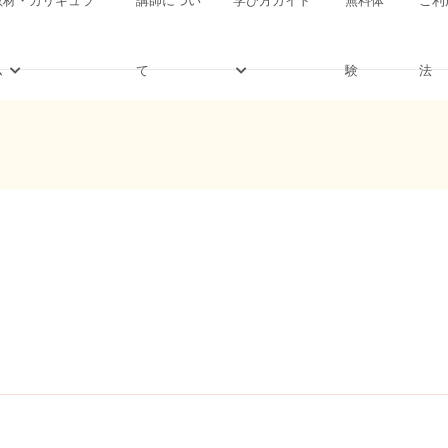
ム
て
験
法