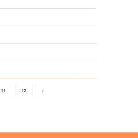
11
12
›