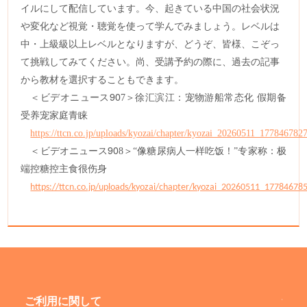
イルにして配信しています。今、起きている中国の社会状況
や変化など視覚・聴覚を使って学んでみましょう。レベルは
中・上級級以上レベルとなりますが、どうぞ、皆様、こぞっ
て挑戦してみてください。尚、受講予約の際に、過去の記事
から教材を選択することもできます。
＜ビデオニュース
90
7
＞徐汇滨江：宠物游船常态化
假期备
受养宠家庭青睐
https://ttcn.co.jp/uploads/kyozai/chapter/kyozai_20260511_177846782
＜ビデオニュース
90
8
＞
“像糖尿病人一样吃饭！”专家称：极
端控糖控主食很伤身
https://ttcn.co.jp/uploads/kyozai/chapter/kyozai_20260511_17784678
ご利用に関して