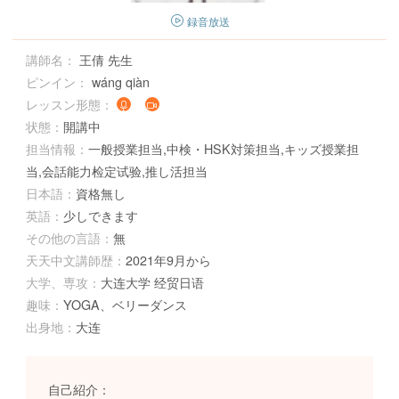
録音放送
講師名：
王倩 先生
ピンイン：
wáng qiàn
レッスン形態：
状態：
開講中
担当情報：
一般授業担当,中検・HSK対策担当,キッズ授業担
当,会話能力检定试验,推し活担当
日本語：
資格無し
英語：
少しできます
その他の言語：
無
天天中文講師歴：
2021年9月から
大学、専攻：
大连大学 经贸日语
趣味：
YOGA、ベリーダンス
出身地：
大连
自己紹介：